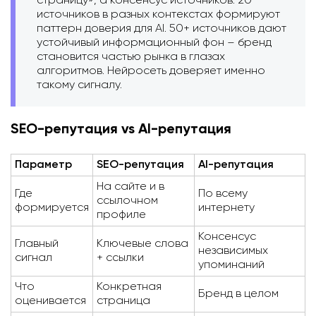
страницу», а консенсус источников. 20
источников в разных контекстах формируют
паттерн доверия для AI. 50+ источников дают
устойчивый информационный фон – бренд
становится частью рынка в глазах
алгоритмов. Нейросеть доверяет именно
такому сигналу.
SEO-репутация vs AI-репутация
Параметр
SEO-репутация
AI-репутация
На сайте и в
Где
По всему
ссылочном
формируется
интернету
профиле
Консенсус
Главный
Ключевые слова
независимых
сигнал
+ ссылки
упоминаний
Что
Конкретная
Бренд в целом
оценивается
страница