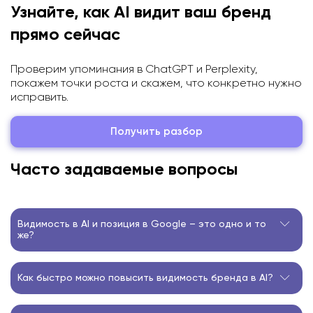
Узнайте, как AI видит ваш бренд
прямо сейчас
Проверим упоминания в ChatGPT и Perplexity,
покажем точки роста и скажем, что конкретно нужно
исправить.
Получить разбор
Часто задаваемые вопросы
Видимость в AI и позиция в Google – это одно и то
же?
Нет. SEO-позиция в Google и присутствие в ответах AI –
разные метрики с разными факторами. Можно занимать
Как быстро можно повысить видимость бренда в AI?
топовые строки в выдаче Google и полностью
Первые результаты от системной работы с упоминаниями
отсутствовать в ChatGPT. AI смотрит не на позицию