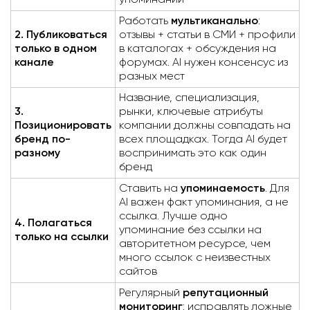
упоминаний
Работать
мультиканально
:
2. Публиковаться
отзывы + статьи в СМИ + профили
только в одном
в каталогах + обсуждения на
канале
форумах. AI нужен консенсус из
разных мест
Название, специализация,
3.
рынки, ключевые атрибуты
Позиционировать
компании должны совпадать на
бренд по-
всех площадках. Тогда AI будет
разному
воспринимать это как один
бренд
Ставить на
упоминаемость
. Для
AI важен факт упоминания, а не
ссылка. Лучше одно
4. Полагаться
упоминание без ссылки на
только на ссылки
авторитетном ресурсе, чем
много ссылок с неизвестных
сайтов
Регулярный
репутационный
мониторинг
: исправлять ложные