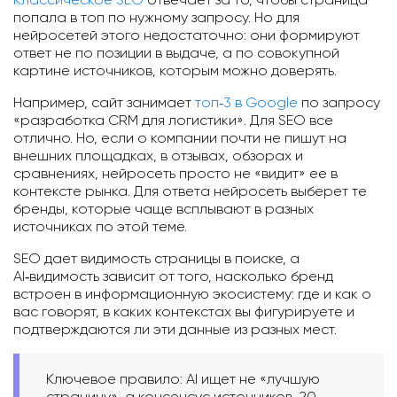
Классическое SEO
отвечает за то, чтобы страница
попала в топ по нужному запросу. Но для
нейросетей этого недостаточно: они формируют
ответ не по позиции в выдаче, а по совокупной
картине источников, которым можно доверять.
Например, сайт занимает
топ‑3 в Google
по запросу
«разработка CRM для логистики». Для SEO все
отлично. Но, если о компании почти не пишут на
внешних площадках, в отзывах, обзорах и
сравнениях, нейросеть просто не «видит» ее в
контексте рынка. Для ответа нейросеть выберет те
бренды, которые чаще всплывают в разных
источниках по этой теме.
SEO дает видимость страницы в поиске, а
AI‑видимость зависит от того, насколько бренд
встроен в информационную экосистему: где и как о
вас говорят, в каких контекстах вы фигурируете и
подтверждаются ли эти данные из разных мест.
Ключевое правило: AI ищет не «лучшую