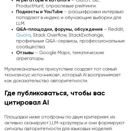
Агрегаторы и каталоги
– Clutch, G2,
ProductHunt, отраслевые рейтинги.
Подкасты и YouTube
– расшифровки интервью
попадают в индекс и обучающие выборки для
LLM.
Q&A-площадки, форумы, обсуждения
– Reddit,
Quora
, Stack Overflow, StackExchange,
профильные Q&A-сервисы, профессиональные
сообщества.
Отзывы
– Google Maps, тематические
агрегаторы.
Мультиканальное присутствие создает тот самый
«консенсус источников», который AI воспринимает
как доказательство авторитетности.
Где публиковаться, чтобы вас
цитировал AI
Площадки ниже отобраны по двум критериям: их
активно сканируют LLM-краулеры и они формируют
сигналы авторитетности для языковых моделей.