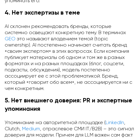
упоминать его.
4. Нет экспертизы в теме
AI склонен рекомендовать бренды, которые
системно освещают конкретную тему. В терминах
GEO
это называют владением темой (topic
ownership). AI постепенно начинает считать бренд
«своим экспертом» в этих вопросах. Если компания
публикует материалы об одном и том же в разных
форматах и на разных площадках (блог, соцсети,
подкасты, обсуждения), модель постепенно
ассоциирует ее с этой проблематикой. Бренд,
который «говорит обо всем», не ассоциируется ни с
чем конкретным.
5. Нет внешнего доверия: PR и экспертные
упоминания
Упоминание на авторитетной площадке (
LinkedIn
,
Clutch,
Medium
, отраслевое СМИ IT/B2B) – это сигнал
доверия для модели. Причем для LLM важен сам факт