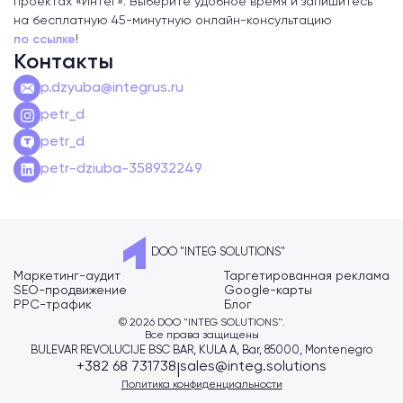
проектах «Интег». Выберите удобное время и запишитесь
на бесплатную 45-минутную онлайн-консультацию
по ссылке
!
Контакты
p.dzyuba@integrus.ru
petr_d
petr_d
petr-dziuba-358932249
DOO "INTEG SOLUTIONS"
Маркетинг-аудит
Таргетированная реклама
SEO-продвижение
Google-карты
PPC-трафик
Блог
© 2026 DOO "INTEG SOLUTIONS".
Все права защищены
BULEVAR REVOLUCIJE BSC BAR, KULA A, Bar, 85000, Montenegro
+382 68 731738
sales@integ.solutions
|
Политика конфиденциальности